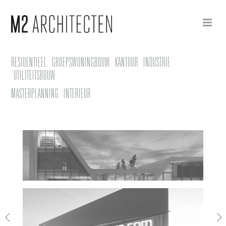
RESIDENTIEEL
GROEPSWONINGBOUW
KANTOOR
INDUSTRIE
UTILITEITSBOUW
MASTERPLANNING
INTERIEUR