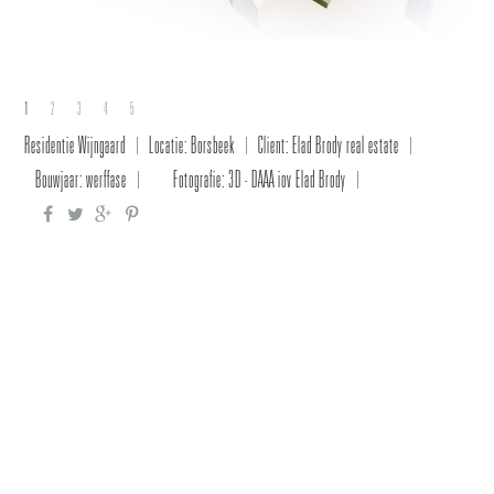
1
2
3
4
5
Residentie Wijngaard
Locatie: Borsbeek
Client: Elad Brody real estate
Bouwjaar: werffase
Fotografie: 3D - DAAA iov Elad Brody